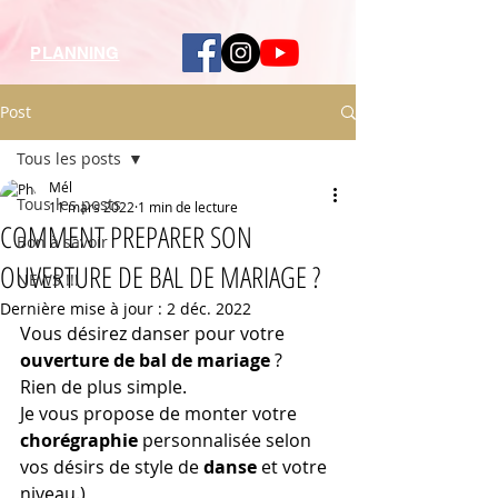
PLANNING
Post
Tous les posts
Mél
Tous les posts
11 mars 2022
1 min de lecture
COMMENT PREPARER SON
Bon à savoir
OUVERTURE DE BAL DE MARIAGE ?
NEWS !!!
Dernière mise à jour :
2 déc. 2022
Vous désirez danser pour votre 
ouverture de bal de mariage
 ? 
Rien de plus simple.
Je vous propose de monter votre 
chorégraphie
 personnalisée selon 
vos désirs de style de 
danse
 et votre 
niveau.)