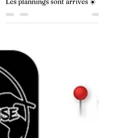
31 mai
1 min de lecture
Les plannings sont arrivés ☀️