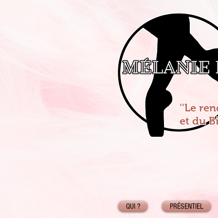
''Le re
et du B
QUI ?
PRÉSENTIEL