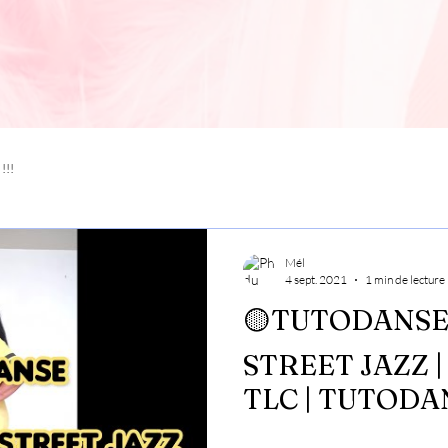
!!!
Mél
4 sept. 2021
1 min de lecture
🟡TUTODANSE
STREET JAZZ |
TLC | TUTOD