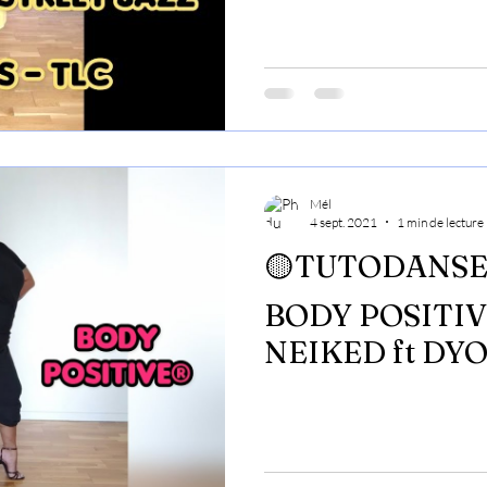
Mél
4 sept. 2021
1 min de lecture
🟡TUTODANSE
BODY POSITIVE
NEIKED ft DYO
TUTODANSE.